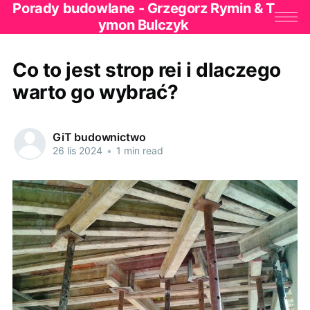
Porady budowlane - Grzegorz Rymin & T
ymon Bulczyk
Co to jest strop rei i dlaczego
warto go wybrać?
GiT budownictwo
26 lis 2024
•
1 min read