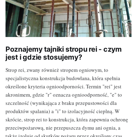
Poznajemy tajniki stropu rei - czym
jest i gdzie stosujemy?
Strop rei, zwany również stropem ogniowym, to
specjalistyczna konstrukcja budowlana, która spełnia
określone kryteria ognioodporności. Termin "rei" jest
akronimem, gdzie "r" oznacza ognioodporność, "e" to
szczelność (wynikająca z braku przepustowości dla
produktów spalania) a "i" to izolacyjność cieplną. W
skrócie, strop rei to konstrukcja, która zapewnia ochronę
przeciwpożarową, nie przepuszcza dymu ani ognia, a
także izoluje od skutków pożaru przez określony czas,