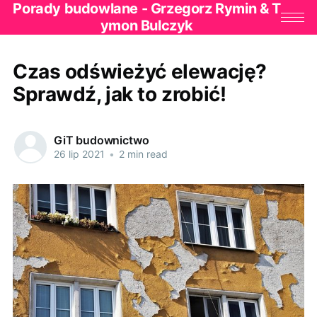
Porady budowlane - Grzegorz Rymin & T
ymon Bulczyk
Czas odświeżyć elewację?
Sprawdź, jak to zrobić!
GiT budownictwo
26 lip 2021
•
2 min read