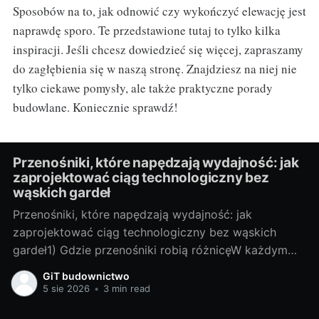
Sposobów na to, jak odnowić czy wykończyć elewację jest
naprawdę sporo. Te przedstawione tutaj to tylko kilka
inspiracji. Jeśli chcesz dowiedzieć się więcej, zapraszamy
do zagłębienia się w naszą stronę. Znajdziesz na niej nie
tylko ciekawe pomysły, ale także praktyczne porady
budowlane. Koniecznie sprawdź!
Przenośniki, które napędzają wydajność: jak
zaprojektować ciąg technologiczny bez
wąskich gardeł
Przenośniki, które napędzają wydajność: jak
zaprojektować ciąg technologiczny bez wąskich
gardeł1) Gdzie przenośniki robią różnicęW każdym
zakładzie, w którym materiał trzeba przesunąć z
GiT budownictwo
punktu A do B, przenośniki decydują o tempie i
5 sie 2026
•
3 min read
jakości produkcji. To one „ustawiają rytm”: jeśli