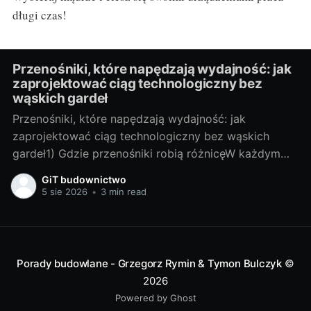
długi czas!
Przenośniki, które napędzają wydajność: jak
zaprojektować ciąg technologiczny bez
wąskich gardeł
Przenośniki, które napędzają wydajność: jak
zaprojektować ciąg technologiczny bez wąskich
gardeł1) Gdzie przenośniki robią różnicęW każdym
zakładzie, w którym materiał trzeba przesunąć z
GiT budownictwo
punktu A do B, przenośniki decydują o tempie i
5 sie 2026
•
3 min read
jakości produkcji. To one „ustawiają rytm”: jeśli
przenośnik taśmowy zwalnia, cała linia stoi; jeśli
kubełkowy sypie nierówno, dozowanie
Porady budowlane - Grzegorz Rymin & Tymon Bulczyk
©
2026
Powered by Ghost