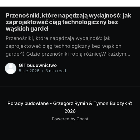
Przenośniki, które napędzają wydajność: jak
zaprojektować ciąg technologiczny bez
wąskich gardeł
Przenośniki, które napędzają wydajność: jak
zaprojektować ciąg technologiczny bez wąskich
gardeł1) Gdzie przenośniki robią różnicęW każdym
zakładzie, w którym materiał trzeba przesunąć z
GiT budownictwo
punktu A do B, przenośniki decydują o tempie i
5 sie 2026
•
3 min read
jakości produkcji. To one „ustawiają rytm”: jeśli
przenośnik taśmowy zwalnia, cała linia stoi; jeśli
kubełkowy sypie nierówno, dozowanie
Porady budowlane - Grzegorz Rymin & Tymon Bulczyk
©
2026
Powered by Ghost