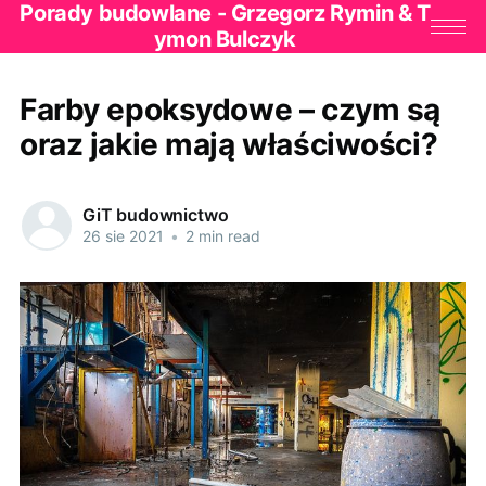
Porady budowlane - Grzegorz Rymin & T
ymon Bulczyk
Farby epoksydowe – czym są
oraz jakie mają właściwości?
GiT budownictwo
26 sie 2021
•
2 min read