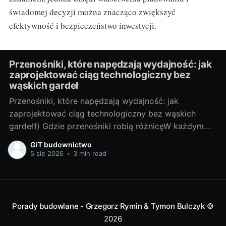
świadomej decyzji można znacząco zwiększyć
efektywność i bezpieczeństwo inwestycji.
Przenośniki, które napędzają wydajność: jak
zaprojektować ciąg technologiczny bez
wąskich gardeł
Przenośniki, które napędzają wydajność: jak
zaprojektować ciąg technologiczny bez wąskich
gardeł1) Gdzie przenośniki robią różnicęW każdym
zakładzie, w którym materiał trzeba przesunąć z
GiT budownictwo
punktu A do B, przenośniki decydują o tempie i
5 sie 2026
•
3 min read
jakości produkcji. To one „ustawiają rytm”: jeśli
przenośnik taśmowy zwalnia, cała linia stoi; jeśli
kubełkowy sypie nierówno, dozowanie
Porady budowlane - Grzegorz Rymin & Tymon Bulczyk
©
2026