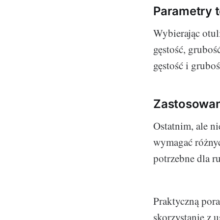
Parametry 
Wybierając otul
gęstość, gruboś
gęstość i gruboś
Zastosowan
Ostatnim, ale n
wymagać różnych
potrzebne dla ru
Praktyczną pora
skorzystanie z u