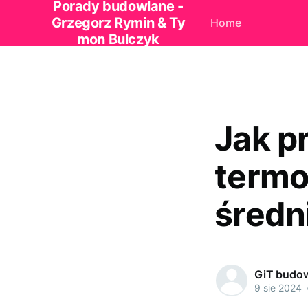
Porady budowlane -
Grzegorz Rymin & Ty
Home
mon Bulczyk
Jak p
termo
średn
GiT budo
9 sie 2024