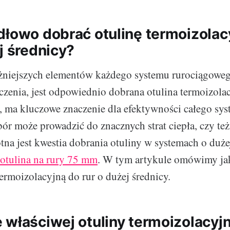
dłowo dobrać otulinę termoizolac
j średnicy?
żniejszych elementów każdego systemu rurociągowego
czenia, jest odpowiednio dobrana otulina termoizolac
ć, ma kluczowe znaczenie dla efektywności całego syst
ór może prowadzić do znacznych strat ciepła, czy też
tna jest kwestia dobrania otuliny w systemach o dużej
otulina na rury 75 mm
. W tym artykule omówimy ja
termoizolacyjną do rur o dużej średnicy.
 właściwej otuliny termoizolacyj