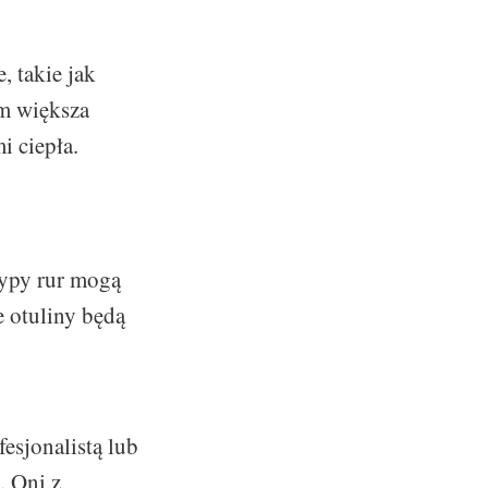
, takie jak
im większa
i ciepła.
typy rur mogą
 otuliny będą
esjonalistą lub
. Oni z