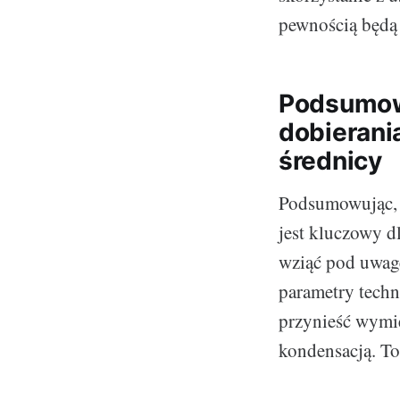
pewnością będą 
Podsumowa
dobierania
średnicy
Podsumowując, o
jest kluczowy d
wziąć pod uwagę 
parametry techn
przynieść wymier
kondensacją. To 