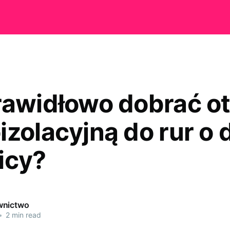
rawidłowo dobrać ot
izolacyjną do rur o 
icy?
wnictwo
•
2 min read