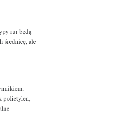
ypy rur będą
 średnicę, ale
zynnikiem.
 polietylen,
alne