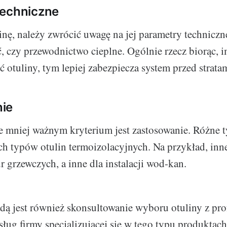
techniczne
inę, należy zwrócić uwagę na jej parametry techniczne
ć, czy przewodnictwo cieplne. Ogólnie rzecz biorąc, 
ć otuliny, tym lepiej zabezpiecza system przed stratam
ie
ie mniej ważnym kryterium jest zastosowanie. Różne 
 typów otulin termoizolacyjnych. Na przykład, inne
r grzewczych, a inne dla instalacji wod-kan.
dą jest również skonsultowanie wyboru otuliny z prof
sług firmy specjalizującej się w tego typu produktach