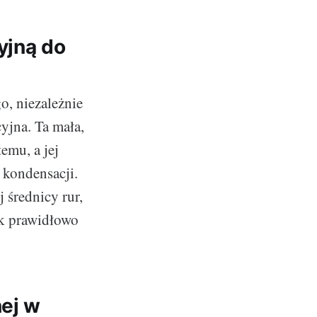
yjną do
, niezależnie
yjna. Ta mała,
emu, a jej
 kondensacji.
 średnicy rur,
k prawidłowo
nej w