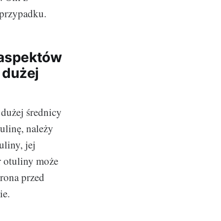
 przypadku.
 aspektów
 dużej
dużej średnicy
ulinę, należy
liny, jej
r otuliny może
hrona przed
ie.