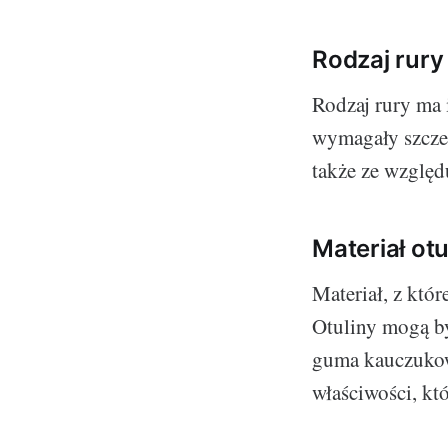
Rodzaj rury
Rodzaj rury ma 
wymagały szczeg
także ze względ
Materiał otu
Materiał, z któ
Otuliny mogą by
guma kauczukow
właściwości, kt