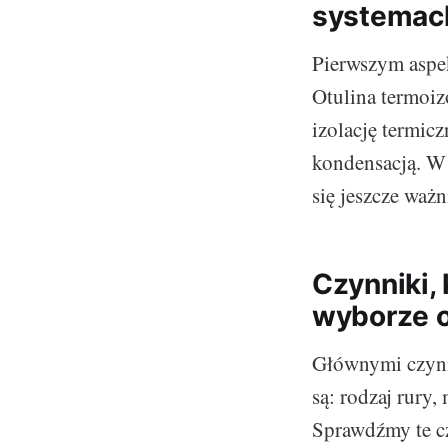
systemach
Pierwszym aspek
Otulina termoiz
izolację termicz
kondensacją. W 
się jeszcze waż
Czynniki,
wyborze o
Głównymi czynn
są: rodzaj rury,
Sprawdźmy te cz