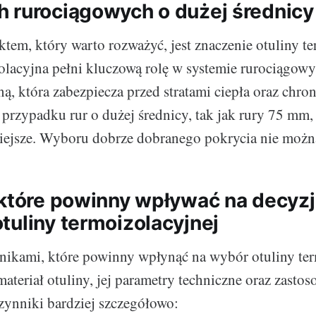
 rurociągowych o dużej średnicy
tem, który warto rozważyć, jest znaczenie otuliny te
olacyjna pełni kluczową rolę w systemie rurociągow
ną, która zabezpiecza przed stratami ciepła oraz chro
przypadku rur o dużej średnicy, tak jak rury 75 mm, t
niejsze. Wyboru dobrze dobranego pokrycia nie możn
 które powinny wpływać na decyzj
tuliny termoizolacyjnej
ikami, które powinny wpłynąć na wybór otuliny ter
 materiał otuliny, jej parametry techniczne oraz zastos
ynniki bardziej szczegółowo: