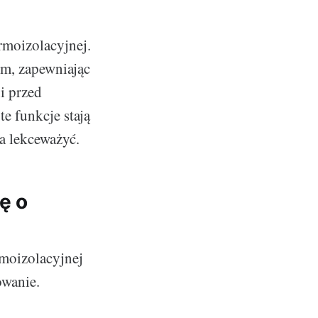
rmoizolacyjnej.
ym, zapewniając
ni przed
e funkcje stają
a lekceważyć.
ę o
moizolacyjnej
owanie.