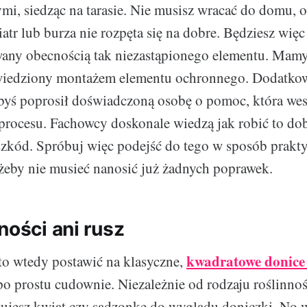
ymi, siedząc na tarasie. Nie musisz wracać do domu, o
wiatr lub burza nie rozpęta się na dobre. Będziesz więc
wany obecnością tak niezastąpionego elementu. Mamy
awiedziony montażem elementu ochronnego. Dodatko
byś poprosił doświadczoną osobę o pomoc, która wes
procesu. Fachowcy doskonale wiedzą jak robić to dob
zkód. Spróbuj więc podejść do tego w sposób prakt
 żeby nie musieć nanosić już żadnych poprawek.
ności ani rusz
kwadratowe donice
o wtedy postawić na klasyczne,
o prostu cudownie. Niezależnie od rodzaju roślinnoś
jesz kwiat czy sadzonkę do wyglądu doniczki. No wł