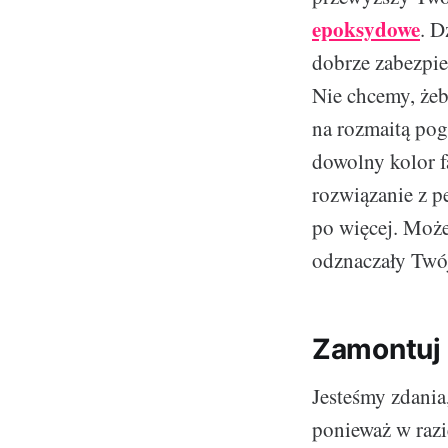
epoksydowe
. D
dobrze zabezpie
Nie chcemy, żeb
na rozmaitą pog
dowolny kolor fa
rozwiązanie z p
po więcej. Może
odznaczały Twój
Zamontuj 
Jesteśmy zdania
ponieważ w razi