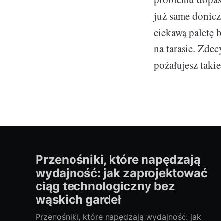
już same donicz
ciekawą paletę 
na tarasie. Zdec
pożałujesz taki
Przenośniki, które napędzają
wydajność: jak zaprojektować
ciąg technologiczny bez
wąskich gardeł
Przenośniki, które napędzają wydajność: jak