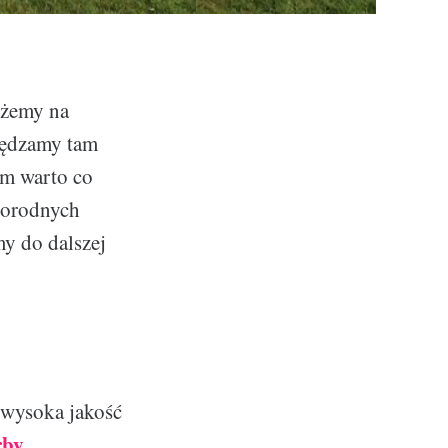
ożemy na
pędzamy tam
em warto co
norodnych
y do dalszej
 wysoka jakość
rby