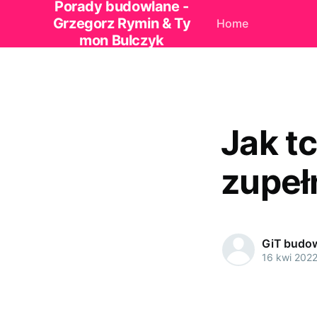
Porady budowlane -
Grzegorz Rymin & Ty
Home
mon Bulczyk
Jak t
zupeł
GiT budo
16 kwi 202