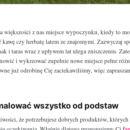
la większości z nas miejsce wypoczynku, kiedy to m
ć kawę czy herbatę latem ze znajomymi. Zazwyczaj s
nak i taras wraz z upływem lat ulega zniszczeniu. Zat
dnowić i wykreować zupełnie nowe miejsce pełne róż
ne już odrobinę Cię zaciekawiliśmy, więc zapraszam
malować wszystko od podstaw
wości, że potrzebujesz dobrych produktów, których
fa
je oczekiwania. Właśnie dlatego proponujemy Ci