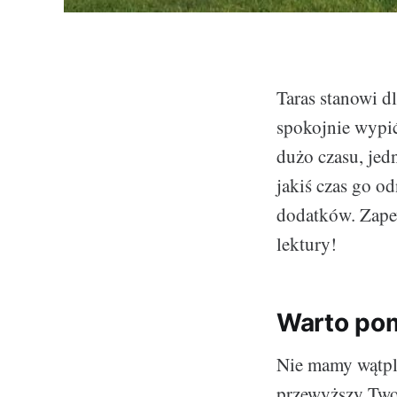
Taras stanowi d
spokojnie wypi
dużo czasu, jed
jakiś czas go o
dodatków. Zapew
lektury!
Warto po
Nie mamy wątpli
przewyższy Two