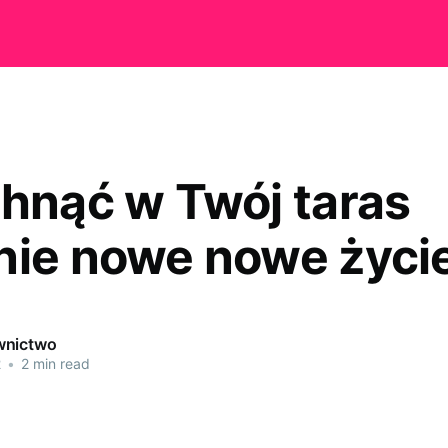
chnąć w Twój taras
nie nowe nowe życi
wnictwo
2
•
2 min read