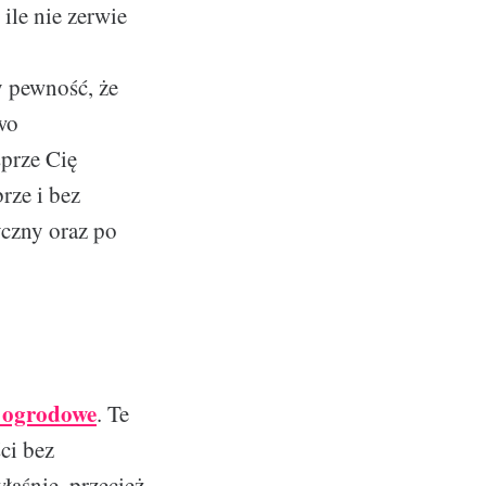
 ile nie zerwie
 pewność, że
wo
prze Cię
rze i bez
yczny oraz po
 ogrodowe
. Te
ci bez
aśnie, przecież