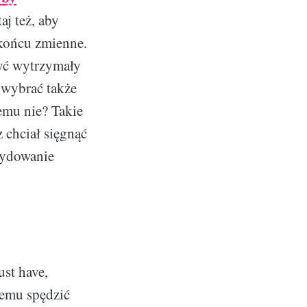
aj też, aby
 końcu zmienne.
być wytrzymały
 wybrać także
zemu nie? Takie
 chciał sięgnąć
cydowanie
st have,
lemu spędzić