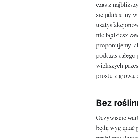
czas z najbliższ
się jakiś silny 
usatysfakcjono
nie będziesz z
proponujemy, a
podczas całego 
większych przes
prostu z głową,
Bez roślin
Oczywiście wart
będą wyglądać p
problemu dopasu