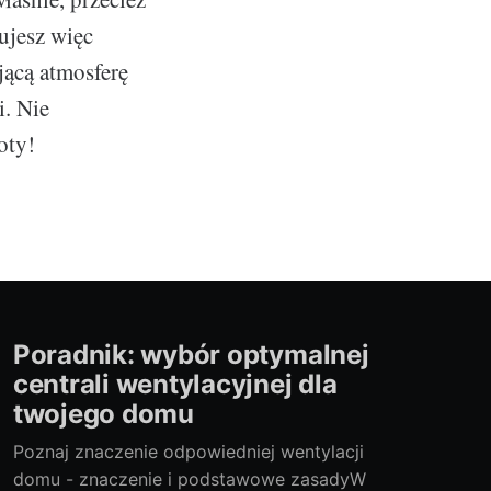
ujesz więc
jącą atmosferę
i. Nie
oty!
Poradnik: wybór optymalnej
centrali wentylacyjnej dla
twojego domu
Poznaj znaczenie odpowiedniej wentylacji
domu - znaczenie i podstawowe zasadyW