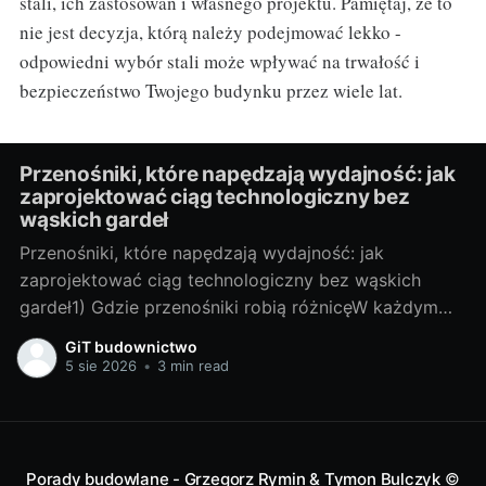
stali, ich zastosowań i własnego projektu. Pamiętaj, że to
nie jest decyzja, którą należy podejmować lekko -
odpowiedni wybór stali może wpływać na trwałość i
bezpieczeństwo Twojego budynku przez wiele lat.
Przenośniki, które napędzają wydajność: jak
zaprojektować ciąg technologiczny bez
wąskich gardeł
Przenośniki, które napędzają wydajność: jak
zaprojektować ciąg technologiczny bez wąskich
gardeł1) Gdzie przenośniki robią różnicęW każdym
zakładzie, w którym materiał trzeba przesunąć z
GiT budownictwo
punktu A do B, przenośniki decydują o tempie i
5 sie 2026
•
3 min read
jakości produkcji. To one „ustawiają rytm”: jeśli
przenośnik taśmowy zwalnia, cała linia stoi; jeśli
kubełkowy sypie nierówno, dozowanie
Porady budowlane - Grzegorz Rymin & Tymon Bulczyk
©