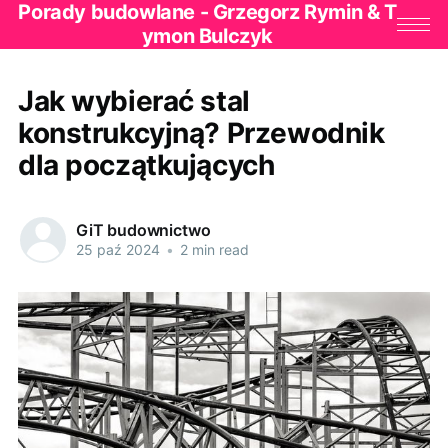
Porady budowlane - Grzegorz Rymin & T
ymon Bulczyk
Jak wybierać stal
konstrukcyjną? Przewodnik
dla początkujących
GiT budownictwo
25 paź 2024
•
2 min read