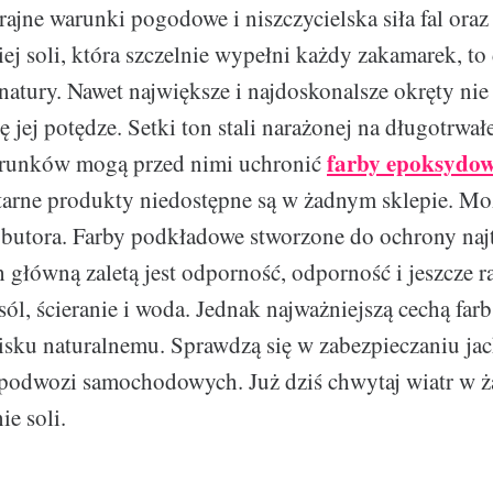
ajne warunki pogodowe i niszczycielska siła fal oraz
iej soli, która szczelnie wypełni każdy zakamarek, t
atury. Nawet największe i najdoskonalsze okręty nie 
ę jej potędze. Setki ton stali narażonej na długotrwał
farby epoksydo
runków mogą przed nimi uchronić
tarne produkty niedostępne są w żadnym sklepie. Mo
ybutora. Farby podkładowe stworzone do ochrony naj
h główną zaletą jest odporność, odporność i jeszcze 
sól, ścieranie i woda. Jednak najważniejszą cechą farb j
isku naturalnemu. Sprawdzą się w zabezpieczaniu ja
 podwozi samochodowych. Już dziś chwytaj wiatr w ż
ie soli.