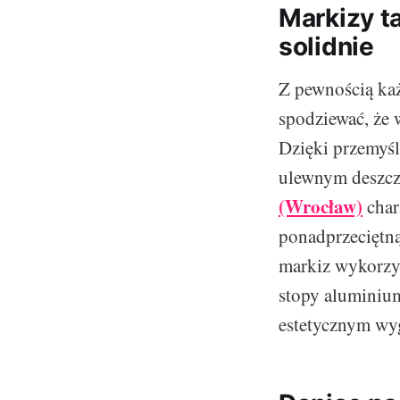
Markizy t
solidnie
Z pewnością każ
spodziewać, że 
Dzięki przemyśl
ulewnym deszcz
(Wrocław)
char
ponadprzeciętną
markiz wykorzys
stopy aluminium
estetycznym wy