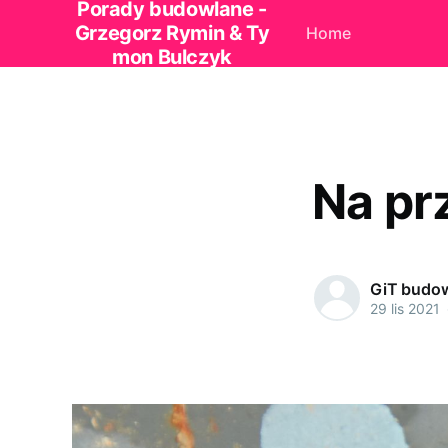
Porady budowlane -
Grzegorz Rymin & Ty
Home
mon Bulczyk
Na pr
GiT budo
29 lis 2021