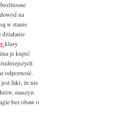
 bezlitosne
o dowód na
są w stanie
e działanie
we
klasy
żna je kupić
trudniejszych
raz odporność.
est fakt, że nie
chtów, maszyn
agle bez obaw o