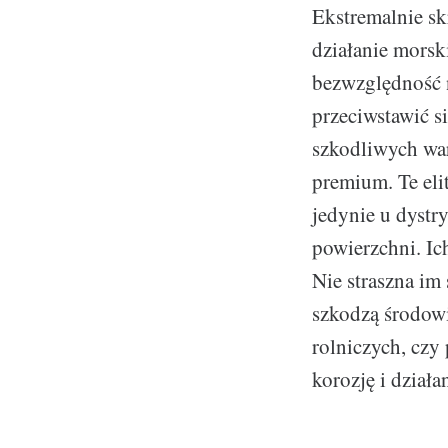
Ekstremalnie skr
działanie morsk
bezwzględność n
przeciwstawić si
szkodliwych wa
premium. Te eli
jedynie u dystr
powierzchni. Ic
Nie straszna im 
szkodzą środow
rolniczych, czy
korozję i działan