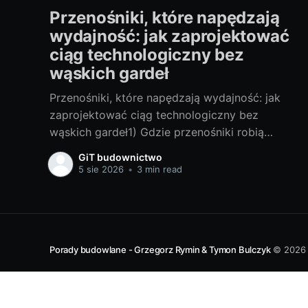
Przenośniki, które napędzają
wydajność: jak zaprojektować
ciąg technologiczny bez
wąskich gardeł
Przenośniki, które napędzają wydajność: jak
zaprojektować ciąg technologiczny bez
wąskich gardeł1) Gdzie przenośniki robią
różnicęW każdym zakładzie, w którym materiał
GiT budownictwo
trzeba przesunąć z punktu A do B, przenośniki
5 sie 2026
•
3 min read
decydują o tempie i jakości produkcji. To one
„ustawiają rytm”: jeśli przenośnik taśmowy
zwalnia, cała linia stoi; jeśli kubełkowy sypie
nierówno, dozowanie
Porady budowlane - Grzegorz Rymin & Tymon Bulczyk
© 2026