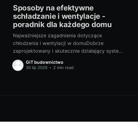
Sposoby na efektywne
schładzanie i wentylacje -
poradnik dla każdego domu
Najważniejsze zagadnienia dotyczące
chłodzenia i wentylacji w domuDobrze
zaprojektowany i skutecznie działający system
chłodzenia i wentylacji to fundament komfortu
GiT budownictwo
każdego współczesnego domu. Na jego
30 lip 2026
•
2 min read
znaczenie mają wpływ takie czynniki jak
wilgotność powietrza, temperatura, ale również
jakość powietrza, które oddychamy. Zwrócić
uwagę na system chłodzenia i wentylacji w
naszym domu powinniśmy