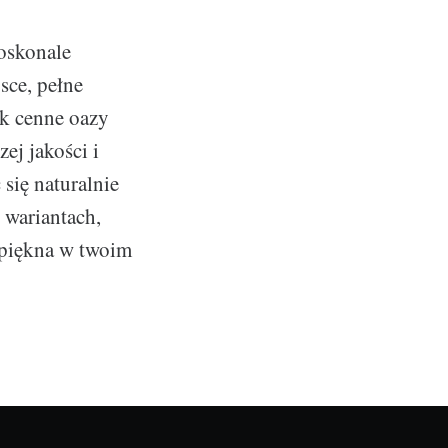
doskonale
sce, pełne
ak cenne oazy
ej jakości i
się naturalnie
 wariantach,
 piękna w twoim