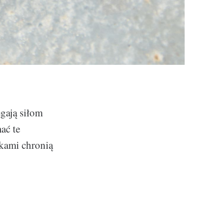
egają siłom
ać te
nkami chronią