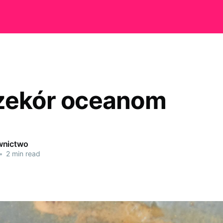
zekór oceanom
wnictwo
•
2 min read