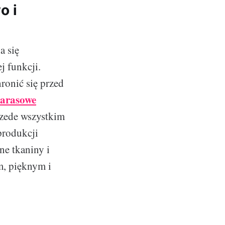
o i
a się
j funkcji.
ronić się przed
tarasowe
rzede wszystkim
produkcji
ne tkaniny i
m, pięknym i