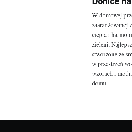
Donice na
W domowej przes
zaaranżowanej z
ciepła i harmon
zieleni. Najlep
stworzone ze s
w przestrzeń wo
wzorach i modny
domu.