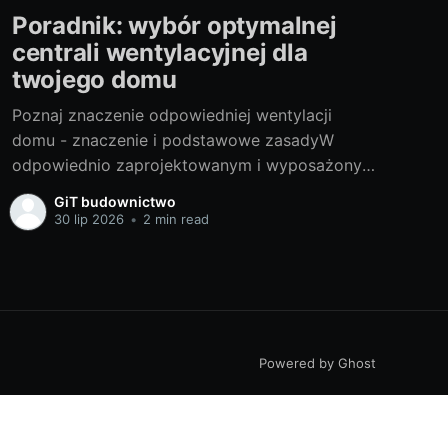
Poradnik: wybór optymalnej
centrali wentylacyjnej dla
twojego domu
Poznaj znaczenie odpowiedniej wentylacji
domu - znaczenie i podstawowe zasadyW
odpowiednio zaprojektowanym i wyposażonym
domu kluczowa jest stała wymiana powietrza.
GiT budownictwo
Dostarcza ona świeżego powietrza do wnętrz,
30 lip 2026
•
2 min read
a jednocześnie pozwala na usunięcie
zanieczyszczeń i wilgoci. Długotrwałe
zaniedbania w tej kwestii mogą skutkować
niekorzystnym wpływem na zdrowie
domowników, a także na stan
Powered by Ghost