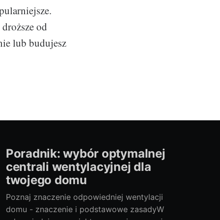
pularniejsze.
ż droższe od
nie lub budujesz
Poradnik: wybór optymalnej
centrali wentylacyjnej dla
twojego domu
Poznaj znaczenie odpowiedniej wentylacji
domu - znaczenie i podstawowe zasadyW