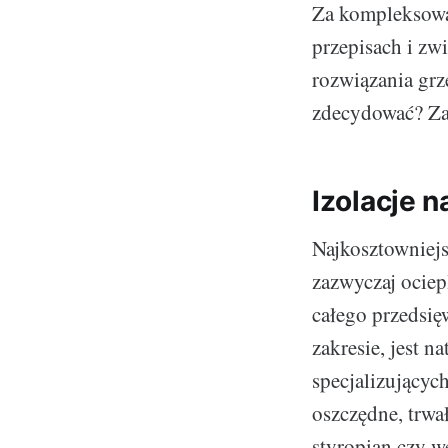
Za kompleksową
przepisach i zw
rozwiązania grz
zdecydować? Za
Izolacje 
Najkosztowniej
zazwyczaj ociep
całego przedsię
zakresie, jest n
specjalizujących
oszczędne, trwa
styropian czy we