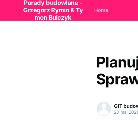
Porady budowlane -
Grzegorz Rymin & Ty
Home
mon Bulczyk
Planu
Spraw
GiT budo
20 maj 202