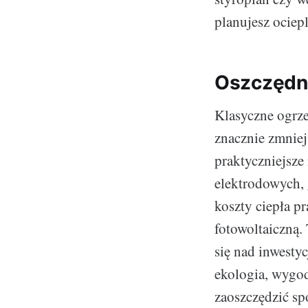
planujesz ociep
Oszczędne
Klasyczne ogrze
znacznie zmniej
praktyczniejsze 
elektrodowych,
koszty ciepła pr
fotowoltaiczną.
się nad inwesty
ekologia, wygod
zaoszczędzić sp