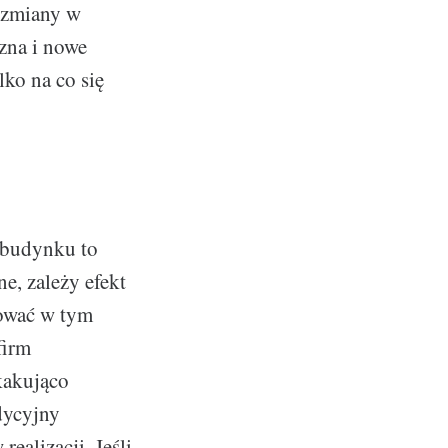
 zmiany w
czna i nowe
ko na co się
 budynku to
e, zależy efekt
sować w tym
firm
skakująco
dycyjny
realizacji. Jeśli