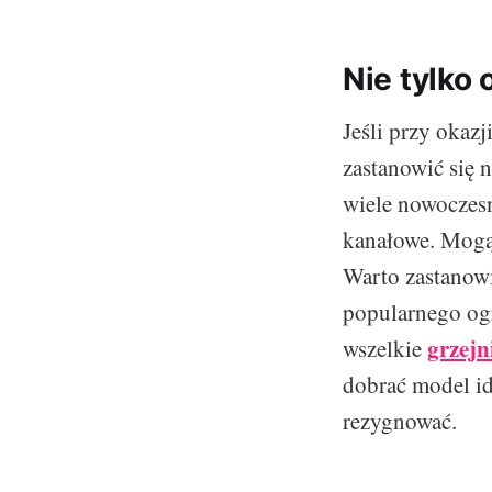
Nie tylko
Jeśli przy okazj
zastanowić się 
wiele nowoczesn
kanałowe. Mogą 
Warto zastanowi
popularnego og
grzejn
wszelkie
dobrać model id
rezygnować.