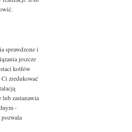
nowić.
ia sprawdzone i
iązania jeszcze
staci kotłów
 Ci zredukować
talacją
e lub zastanawia
ednym -
a pozwala