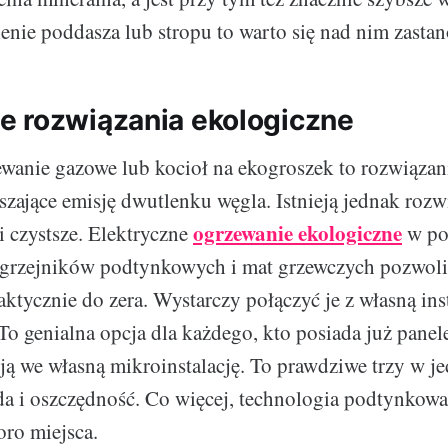
lenie poddasza lub stropu to warto się nad nim zasta
 rozwiązania ekologiczne
wanie gazowe lub kocioł na ekogroszek to rozwiązan
szające emisję dwutlenku węgla. Istnieją jednak rozw
ogrzewanie ekologiczne
i czystsze. Elektryczne
w po
 grzejników podtynkowych i mat grzewczych pozwoli
aktycznie do zera. Wystarczy połączyć je z własną ins
 To genialna opcja dla każdego, kto posiada już panel
cją we własną mikroinstalację. To prawdziwe trzy w j
a i oszczędność. Co więcej, technologia podtynkow
oro miejsca.