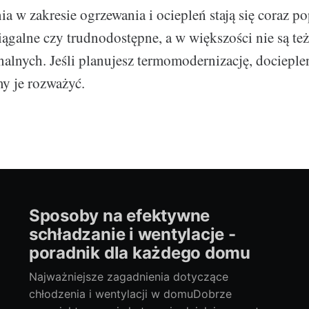
a w zakresie ogrzewania i ociepleń stają się coraz po
iągalne czy trudnodostępne, a w większości nie są te
alnych. Jeśli planujesz termomodernizację, docieple
y je rozważyć.
Sposoby na efektywne
schładzanie i wentylacje -
poradnik dla każdego domu
Najważniejsze zagadnienia dotyczące
chłodzenia i wentylacji w domuDobrze