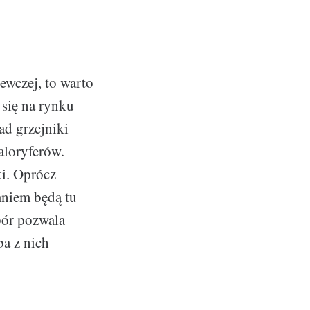
zewczej, to warto
 się na rynku
ad grzejniki
aloryferów.
ki. Oprócz
niem będą tu
bór pozwala
ba z nich