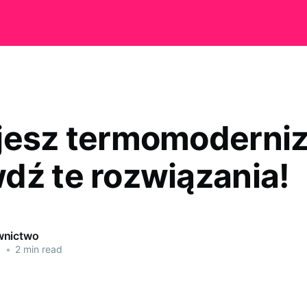
jesz termomoderniz
dź te rozwiązania!
wnictwo
1
•
2 min read