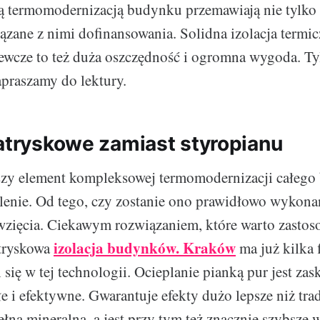
 termomodernizacją budynku przemawiają nie tylko
iązane z nimi dofinansowania. Solidna izolacja termi
ewcze to też duża oszczędność i ogromna wygoda. Tyl
praszamy do lektury.
natryskowe zamiast styropianu
szy element kompleksowej termomodernizacji całego
lenie. Od tego, czy zostanie ono prawidłowo wykonan
wzięcia. Ciekawym rozwiązaniem, które warto zasto
izolacja budynków. Kraków
atryskowa
ma już kilka 
 się w tej technologii. Ocieplanie pianką pur jest za
łe i efektywne. Gwarantuje efekty dużo lepsze niż tra
łna mineralna, a jest przy tym też znacznie szybsze w 