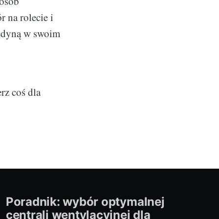
posób
 na rolecie i
jedyną w swoim
rz coś dla
Poradnik: wybór optymalnej
centrali wentylacyjnej dla