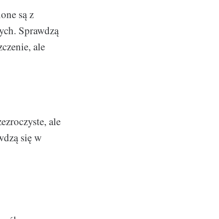
ione są z
nych. Sprawdzą
czenie, ale
ezroczyste, ale
wdzą się w