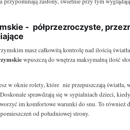
u przypominają zasłony, świetnie przy tym wyglądają
ymskie - półprzezroczyste, przez
iające
rzymskim masz całkowitą kontrolę nad ilością światła
 rzymskie
wpuszczą do wnętrza maksymalną ilość sło
esz w oknie rolety, które nie przepuszczają światła,
 Doskonale sprawdzają się w sypialniach dzieci, kied
tworzyć im komfortowe warunki do snu. To również 
 pomieszczeń od południowej strony.