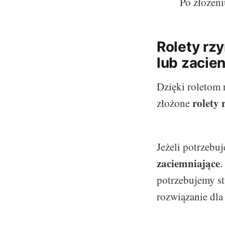
Po złożeni
Rolety rz
lub zacien
Dzięki roletom 
rolety
złożone
Jeżeli potrzebuj
zaciemniające
.
potrzebujemy s
rozwiązanie dla