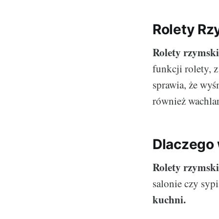
Rolety Rz
Rolety rzymski
funkcji rolety, 
sprawia, że wyś
również wachla
Dlaczego 
Rolety rzymski
salonie czy syp
kuchni.