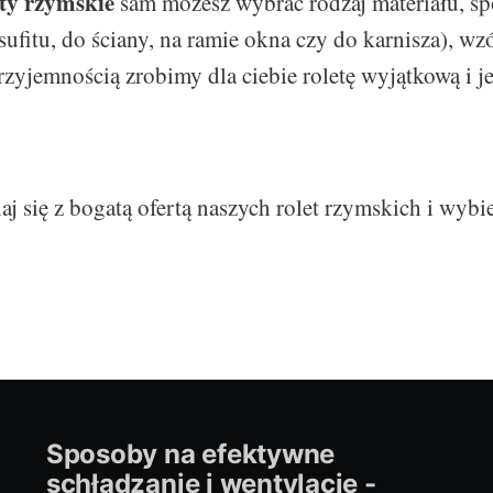
ety rzymskie
sam możesz wybrać rodzaj materiału, s
fitu, do ściany, na ramie okna czy do karnisza), wzór
zyjemnością zrobimy dla ciebie roletę wyjątkową i 
aj się z bogatą ofertą naszych rolet rzymskich i wybie
Sposoby na efektywne
schładzanie i wentylacje -