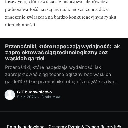
inwestycja, która zwraca się finansowo, ale również
podnosi wartość naszej nieruchomości, co ma duże
znaczenie zwłaszcza na bardzo konkurencyjnym rynku
nieruchomości.
Przenośniki, które napędzają wydajność: jak
zaprojektować ciąg technologiczny bez
wąskich gardeł
Przenośniki, które napędzają wydajność: jak
zaprojektować ciąg technologiczny bez wąskich
gardeł1) Gdzie przenośniki robią różnicęW każdym
zakładzie, w którym materiał trzeba przesunąć z
GiT budownictwo
punktu A do B, przenośniki decydują o tempie i
5 sie 2026
•
3 min read
jakości produkcji. To one „ustawiają rytm”: jeśli
przenośnik taśmowy zwalnia, cała linia stoi; jeśli
kubełkowy sypie nierówno, dozowanie
Porady budowlane - Grzegorz Rymin & Tymon Bulczyk
©