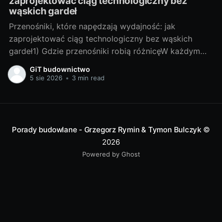
zaprojektować ciąg technologiczny bez
wąskich gardeł
Przenośniki, które napędzają wydajność: jak
zaprojektować ciąg technologiczny bez wąskich
gardeł1) Gdzie przenośniki robią różnicęW każdym
zakładzie, w którym materiał trzeba przesunąć z
GiT budownictwo
punktu A do B, przenośniki decydują o tempie i
5 sie 2026
•
3 min read
jakości produkcji. To one „ustawiają rytm”: jeśli
przenośnik taśmowy zwalnia, cała linia stoi; jeśli
kubełkowy sypie nierówno, dozowanie
Porady budowlane - Grzegorz Rymin & Tymon Bulczyk
©
2026
Powered by Ghost